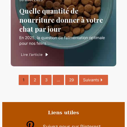
Quelle quantité de
nourriture donner à votre
chat par jour
En 2025, la question de l’alimentation optimale
pour nos félins…
Lire l’article
1
2
3
…
29
Suivants
Liens utiles
Suivez nous sur Pinterest.