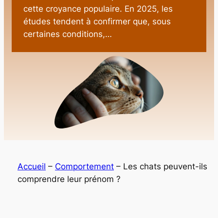
cette croyance populaire. En 2025, les
études tendent à confirmer que, sous
certaines conditions,…
Accueil
–
Comportement
–
Les chats peuvent-ils
comprendre leur prénom ?