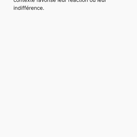
contexte favorise leur réaction ou leur
indifférence.