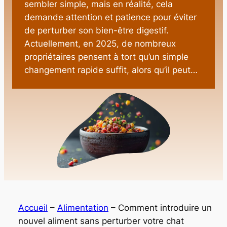
sembler simple, mais en réalité, cela
demande attention et patience pour éviter
de perturber son bien-être digestif.
Actuellement, en 2025, de nombreux
propriétaires pensent à tort qu’un simple
changement rapide suffit, alors qu’il peut…
Accueil
–
Alimentation
–
Comment introduire un
nouvel aliment sans perturber votre chat