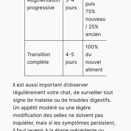
puis
progressive
jours
75%
nouveau
/ 25%
ancien
100%
Transition
4-5
du
complète
jours
nouvel
aliment
Il est aussi important d’observer
régulièrement votre chat, de surveiller tout
signe de malaise ou de troubles digestifs.
Un appétit modéré ou une légère
modification des selles ne doivent pas
inquiéter, mais si les symptômes persistent,
il faut revenir à la étape précédente ou