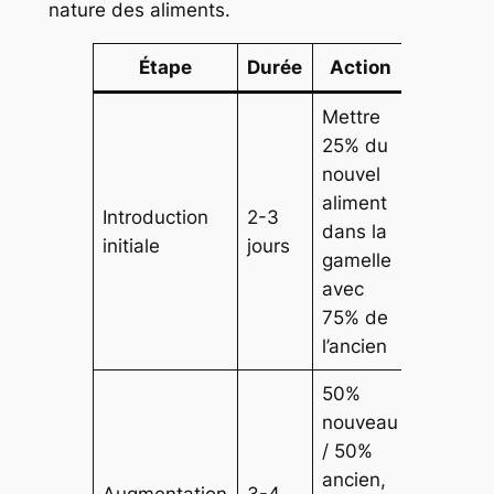
nature des aliments.
Étape
Durée
Action
Mettre
25% du
nouvel
aliment
Introduction
2-3
dans la
initiale
jours
gamelle
avec
75% de
l’ancien
50%
nouveau
/ 50%
ancien,
Augmentation
3-4