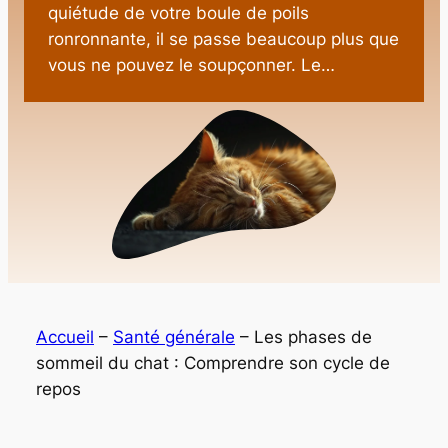
quiétude de votre boule de poils
ronronnante, il se passe beaucoup plus que
vous ne pouvez le soupçonner. Le…
Accueil
–
Santé générale
–
Les phases de
sommeil du chat : Comprendre son cycle de
repos