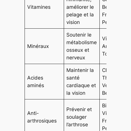
Vitamines
améliorer le
Beaphar,
pelage et la
Franklin
vision
Pet Food
Soutenir le
Virbac,
métabolisme
Minéraux
AniCura,
osseux et
Tom & Co
nerveux
Maintenir la
Clement
Acides
santé
Thekan,
aminés
cardiaque et
Vetoquinol,
la vision
Beaphar
Biogance,
Prévenir et
Anti-
Virbac,
soulager
arthrosiques
Franklin
l’arthrose
Pet Food