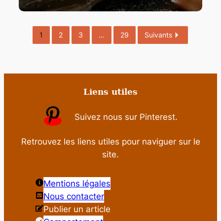
1
2
3
…
29
Suivants
Liens utiles
Suivez nous sur Pinterest.
Retrouvez les liens utiles pour naviguer sur le
site.
Mentions légales
Nous contacter
Publier un article