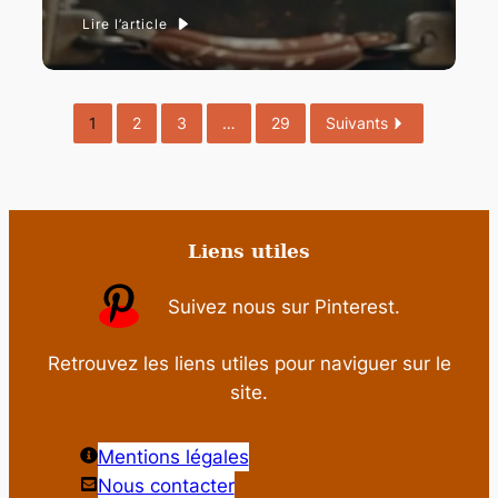
Lire l’article
1
2
3
…
29
Suivants
Liens utiles
Suivez nous sur Pinterest.
Retrouvez les liens utiles pour naviguer sur le
site.
Mentions légales
Nous contacter