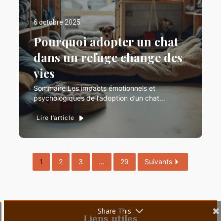
6 octobre 2025
Pourquoi adopter un chat
dans un refuge change des
vies
Sommaire Les impacts émotionnels et
psychologiques de l’adoption d’un chat…
Lire l’article
1
2
3
…
29
Suivants
Share This
Liens utiles