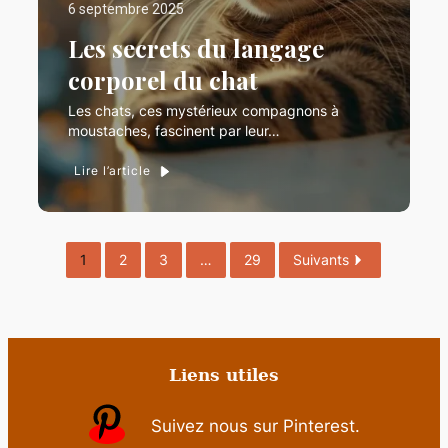
6 septembre 2025
Les secrets du langage
corporel du chat
Les chats, ces mystérieux compagnons à
moustaches, fascinent par leur…
Lire l’article
1
2
3
…
29
Suivants
Liens utiles
Suivez nous sur Pinterest.