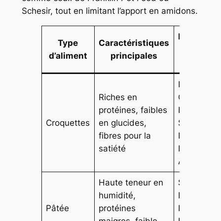
Schesir, tout en limitant l’apport en amidons.
Exemples
Type
Caractéristiques
de
d’aliment
principales
marques
Royal
Riches en
Canin,
protéines, faibles
Hill’s
Croquettes
en glucides,
Science
fibres pour la
Plan, Pro
satiété
Plan,
Advance
Haute teneur en
Schesir,
humidité,
Franklin
Pâtée
protéines
Pet Food,
maigres, faible
Ultima,